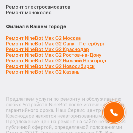
Ремонт электросамокатов
Ремонт моноколёс
Филиал в Вашем городе
Ремонт NineBot Max G2 Москва
Ремонт NineBot Max G2 Санкт-Петербург
Ремонт NineBot Max G2 Краснодар
Ремонт NineBot Max G2 Ростов-на-Дону
Ремонт NineBot Max G2 Нижний Новгород
Ремонт NineBot Max G2 Новосибирск
Ремонт NineBot Max G2 Казань
Предлагаем услуги по ремонту и обслуживанию
любых Устройств NineBot после истечения на них
гарантийного срока. Наш Сервис центр в
Краснодаре является неавторизованным центром.
Предложение цен на ремонт на сайте не является
публичной офертой, определяемой положениями
Статьи 437(2) Гражданского кодекса РФ. Все