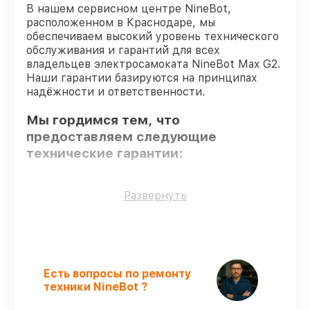
В нашем сервисном центре NineBot,
расположенном в Краснодаре, мы
обеспечиваем высокий уровень технического
обслуживания и гарантий для всех
владельцев электросамоката NineBot Max G2.
Наши гарантии базируются на принципах
надёжности и ответственности.
Мы гордимся тем, что
предоставляем следующие
технические гарантии:
Только фирменные комплектующие
–
Развернуть
только подлинные комплектующие.
Опытные мастера
– все работники
проходят обязательное обучение и
ежегодную аттестацию, что
подтверждает их уровень мастерства.
Есть вопросы по ремонту
Выполнение работ вовремя
–
техники NineBot ?
соблюдаем сроки сервиса
электросамоката Max G2, согласованные