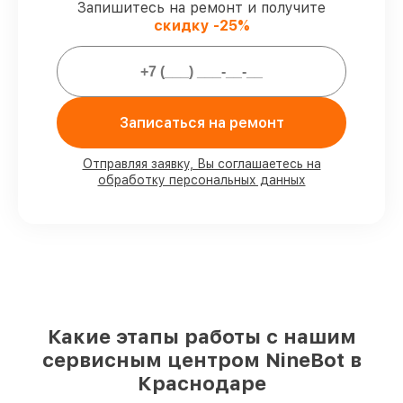
Запишитесь на ремонт и получите
с клиентом.
скидку -25%
Сервис с гарантией
– предоставляем
официальное гарантийное
сопровождение после починки.
Мы гарантируем:
Записаться на ремонт
80%
работ в вашем присутствии
Отправляя заявку, Вы соглашаетесь на
обработку персональных данных
90%
комплектующих для
электросамокатов имеются в наличии
или доступны для быстрой доставки
Оригинальные запчасти и
качественные реплики на ваш выбор
–
для любого бюджета
85%
работ быстро и без задержек, при
условии, что обслуживание началось
сразу
Какие этапы работы с нашим
сервисным центром NineBot в
Краснодаре